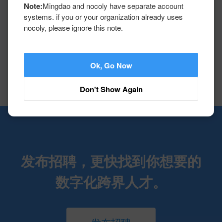
Note:
Mingdao and nocoly have separate account
systems. if you or your organization already uses
nocoly, please ignore this note.
是否收取合作费用
Ok, Go Now
Don't Show Again
发布招聘，更快找到你想要的
数字化跨界人才。