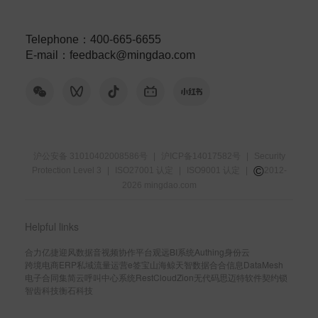
Telephone
：
400-665-6655
E-mail
：
feedback@mingdao.com
沪公安备 31010402008586号
|
沪ICP备14017582号
|
Security
©
Protection Level 3
|
ISO27001 认定
|
ISO9001 认定
|
2012-
2026
mingdao.com
Helpful links
合力亿捷
迎风数据
音视频协作平台
观远BI系统
Authing身份云
跨境电商ERP
私域流量运营
e签宝
山海鲸
天智数据
合合信息
DataMesh
电子合同
集简云
呼叫中心系统
RestCloud
Zion无代码
思迈特软件
契约锁
智齿科技
衡石科技